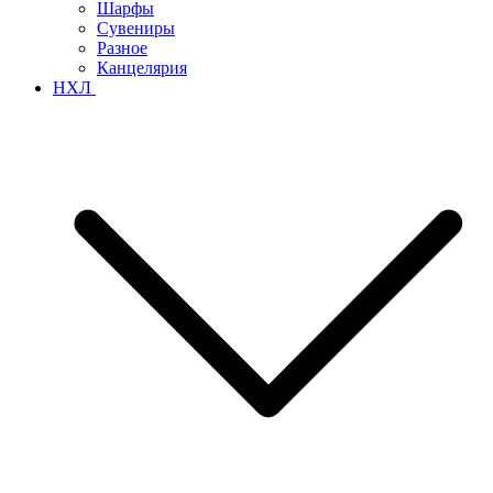
Шарфы
Сувениры
Разное
Канцелярия
НХЛ