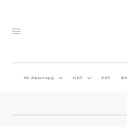
ХК Авангард
НХЛ
КХЛ
ФК