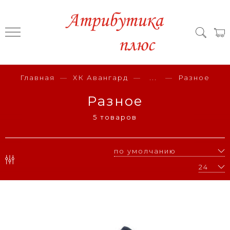
Главная
ХК Авангард
...
Разное
Разное
5 товаров