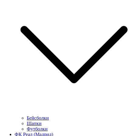
Бейсболки
Шапки
Футболки
ФК Реал (Мадрид)