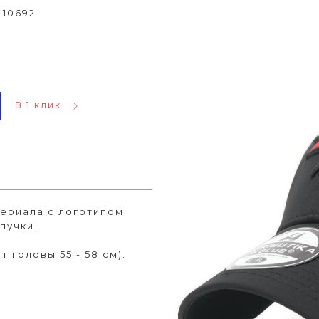
 10692
В 1 клик
териала c логотипом
пучки.
 головы 55 - 58 см).