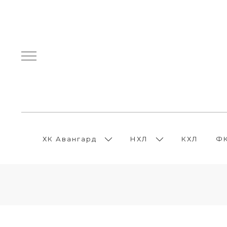
ХК Авангард
НХЛ
КХЛ
ФК