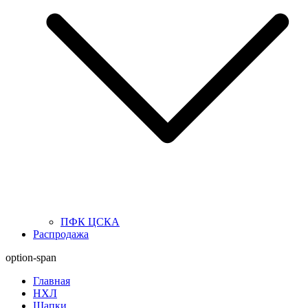
ПФК ЦСКА
Распродажа
option-span
Главная
НХЛ
Шапки