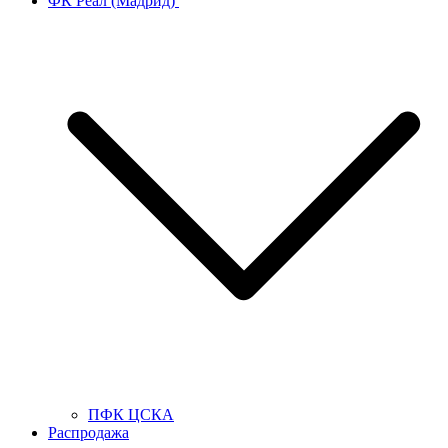
ФК Реал (Мадрид)
ПФК ЦСКА
Распродажа