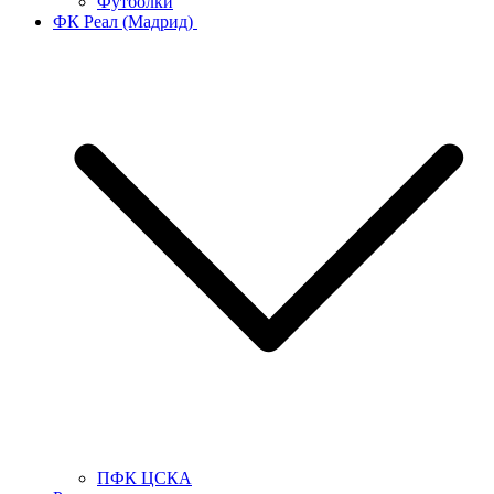
Футболки
ФК Реал (Мадрид)
ПФК ЦСКА