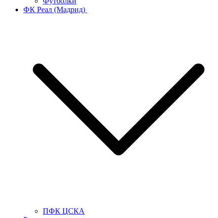
Футболки
ФК Реал (Мадрид)
ПФК ЦСКА